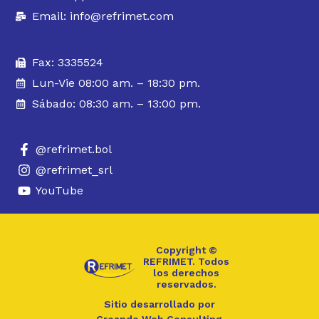
Email: info@refrimet.com
Fax: 3335524
Lun-Vie 08:00 am. – 18:30 pm.
Sábado: 08:30 am. – 13:00 pm.
@refrimet.bol
@refrimet_srl
YouTube
Copyright ©
REFRIMET. Todos
los derechos
reservados.
Sitio desarrollado por