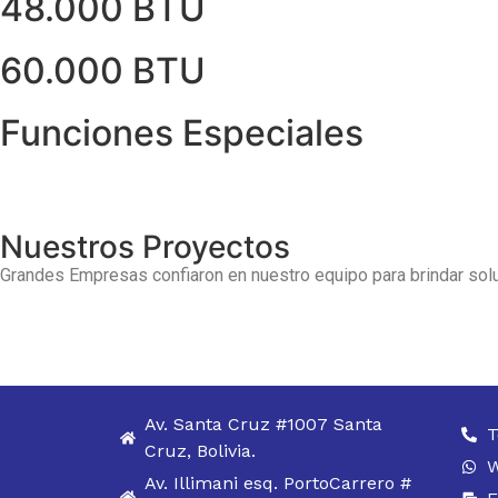
48.000 BTU
60.000 BTU
Funciones Especiales
Nuestros Proyectos
Grandes Empresas confiaron en nuestro equipo para brindar solu
Av. Santa Cruz #1007 Santa
T
Cruz, Bolivia.
W
Av. Illimani esq. PortoCarrero #