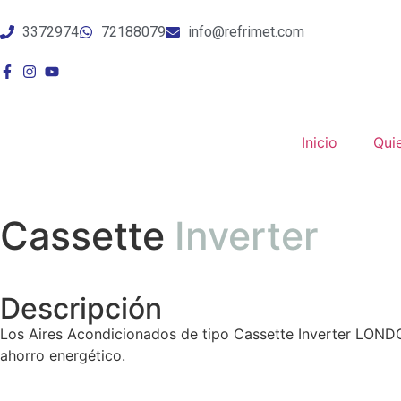
3372974
72188079
info@refrimet.com
Inicio
Qui
Cassette
Inverter
Descripción
Los Aires Acondicionados de tipo Cassette Inverter LONDON
ahorro energético.