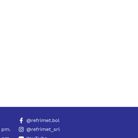
@refrimet.bol
0 pm.
@refrimet_srl