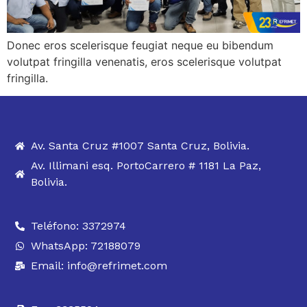
Donec eros scelerisque feugiat neque eu bibendum
volutpat fringilla venenatis, eros scelerisque volutpat
fringilla.
Av. Santa Cruz #1007 Santa Cruz, Bolivia.
Av. Illimani esq. PortoCarrero # 1181 La Paz,
Bolivia.
Teléfono: 3372974
WhatsApp: 72188079
Email: info@refrimet.com