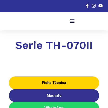
Serie
TH-070II
Ficha Técnica
Mas info
WhatsApp